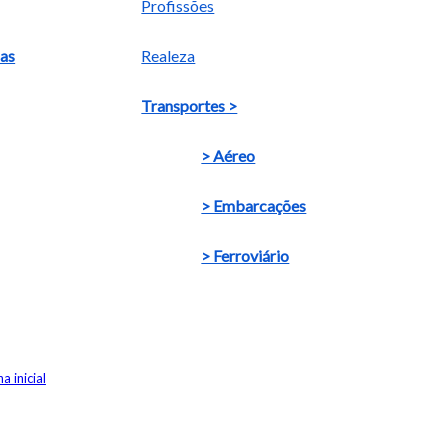
Profissões
das
Realeza
Transportes >
> Aéreo
> Embarcações
> Ferroviário
a inicial