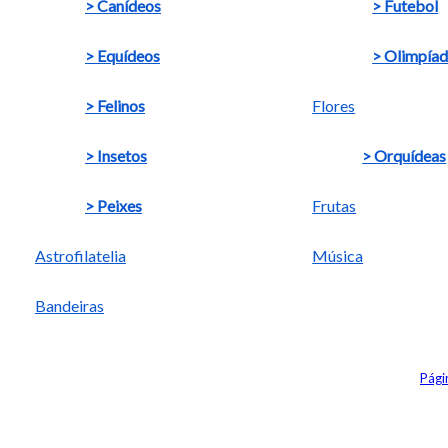
> Canídeos
> Futebol
> Equídeos
> Olimpía
> Felinos
Flores
> Insetos
> Orquídeas
> Peixes
Frutas
Astrofilatelia
Música
Bandeiras
Págin