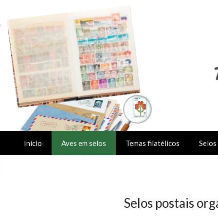
Início
Aves em selos
Temas filatélicos
Selos 
Selos postais or