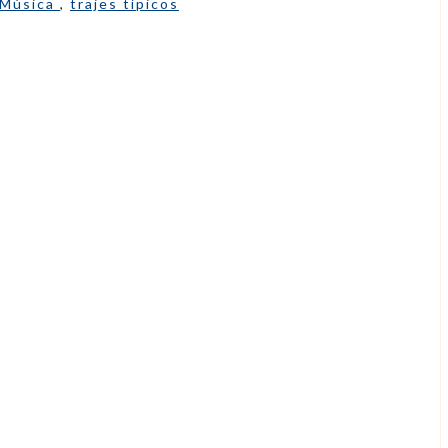
Música
,
trajes típicos