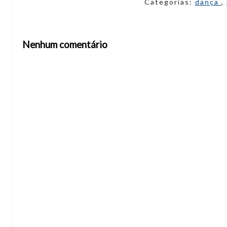
Categorias:
dança
,
Nenhum comentário
Abrir editor de comentários