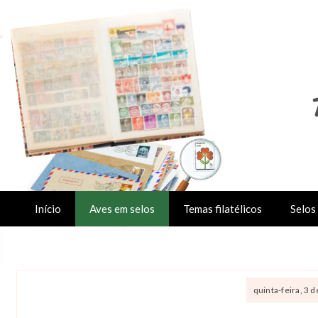
Início
Aves em selos
Temas filatélicos
Selos 
quinta-feira, 3 