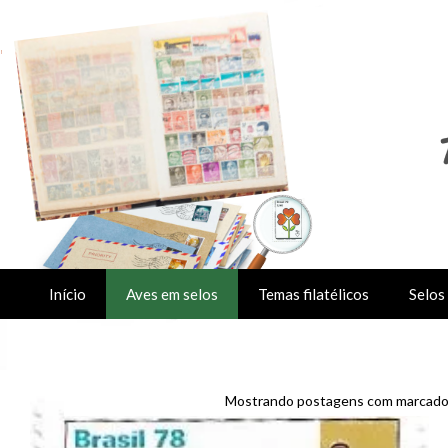
Início
Aves em selos
Temas filatélicos
Selos 
Mostrando postagens com marcad