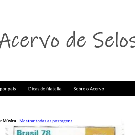
por país
Dicas de filatelia
Sobre o Acervo
or
Música
.
Mostrar todas as postagens