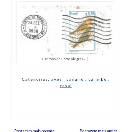
Carimbo de Porto Alegre (RS).
Categorias:
aves
,
canário
,
carimbo
,
casal
Postagem mais recente
Postagem mais antiga