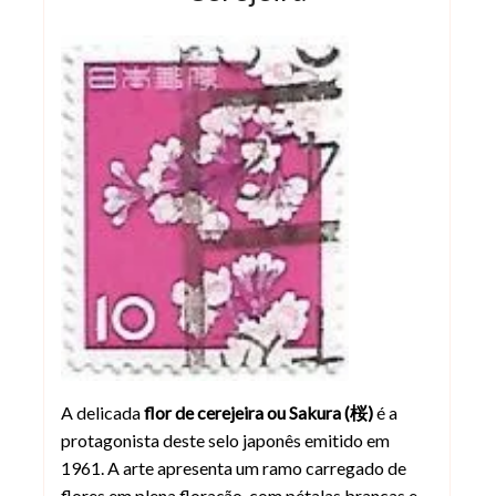
Selo Japão 1961 Flor de Cerejeira Sa
A delicada
flor de cerejeira ou Sakura (桜)
é a
protagonista deste selo japonês emitido em
1961. A arte apresenta um ramo carregado de
flores em plena floração, com pétalas brancas e