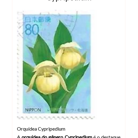
Orquídea Cypripedium
A
orquídea do gênero Cypripedium
é o destaque