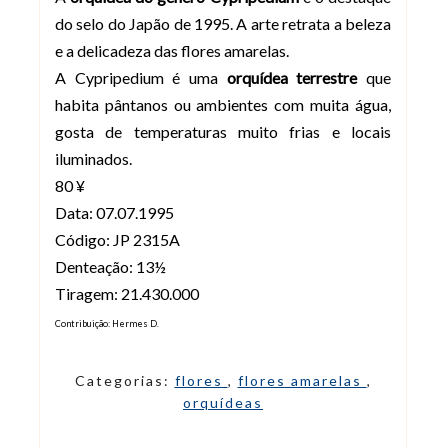
do selo do Japão de 1995. A arte retrata a beleza
e a delicadeza das flores amarelas.
A Cypripedium é uma
orquídea terrestre
que
habita pântanos ou ambientes com muita água,
gosta de temperaturas muito frias e locais
iluminados.
80 ¥
Data: 07.07.1995
Código: JP 2315A
Denteação: 13½
Tiragem: 21.430.000
Contribuição: Hermes D.
Categorias:
flores
,
flores amarelas
,
orquídeas