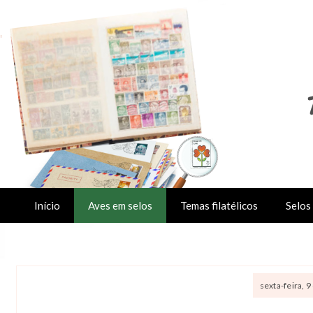
Início
Aves em selos
Temas filatélicos
Selos 
sexta-feira, 9