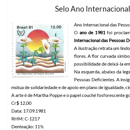
Selo Ano Internacional
Ano Internacional das Pesso
O
ano de 1981
foi procla
Internacional das Pessoas D
A ilustração retrata um lind
flores. A flor curvada simbo
possibilidade de deixá-la em
Na esquerda, abaixo da lege
Pessoas Deficientes. A insí
mútua de solidariedade e de apoio em plano de igualdade, 
A arte é de Martha Poppe e o papel couché fosforescente 
Cr$ 12,00
Data: 17.09.1981
RHM: C-1217
Denteação: 11½