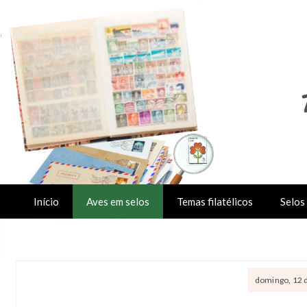
Início
Aves em selos
Temas filatélicos
Selos 
domingo, 12 