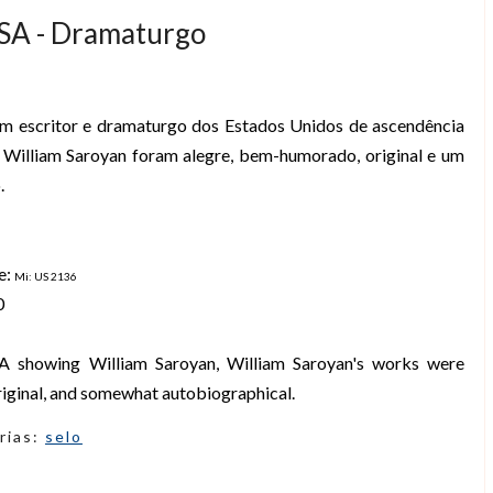
USA - Dramaturgo
um escritor e dramaturgo dos Estados Unidos de ascendência
 William Saroyan foram alegre, bem-humorado, original e um
.
e:
Mi: US 2136
0
A showing William Saroyan, William Saroyan's works were
riginal, and somewhat autobiographical.
rias:
selo