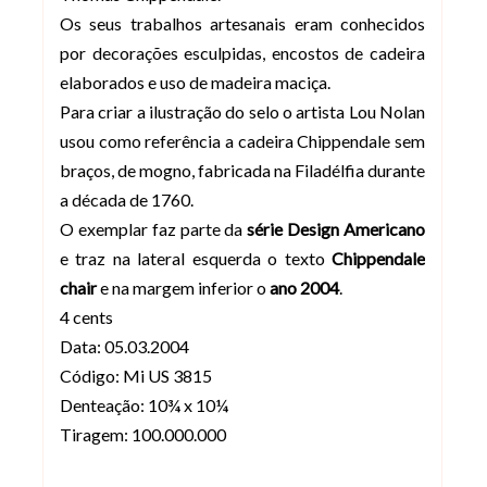
Os seus trabalhos artesanais eram conhecidos
por decorações esculpidas, encostos de cadeira
elaborados e uso de madeira maciça.
Para criar a ilustração do selo o artista Lou Nolan
usou como referência a cadeira Chippendale sem
braços, de mogno, fabricada na Filadélfia durante
a década de 1760.
O exemplar faz parte da
série Design Americano
e traz na lateral esquerda o texto
Chippendale
chair
e na margem inferior o
ano 2004
.
4 cents
Data: 05.03.2004
Código: Mi US 3815
Denteação: 10¾ x 10¼
Tiragem: 100.000.000