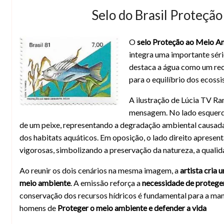
Selo do Brasil Proteçã
O
selo Proteção ao Meio A
Selo Proteção ao Meio Ambiente – Água
integra uma importante séri
destaca a água como um recu
para o equilíbrio dos ecoss
A ilustração de Lúcia TV Ram
mensagem. No lado esquerd
de um peixe, representando a degradação ambiental causada 
dos habitats aquáticos. Em oposição, o lado direito apresen
vigorosas, simbolizando a preservação da natureza, a qualid
Ao reunir os dois cenários na mesma imagem, a
artista cria
meio ambiente
. A emissão reforça a
necessidade de proteger
conservação dos recursos hídricos é fundamental para a manu
homens de
Proteger o meio ambiente e defender a vida