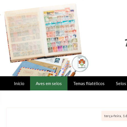
Início
Aves em selos
Temas filatélicos
Selos 
terça-feira, 1