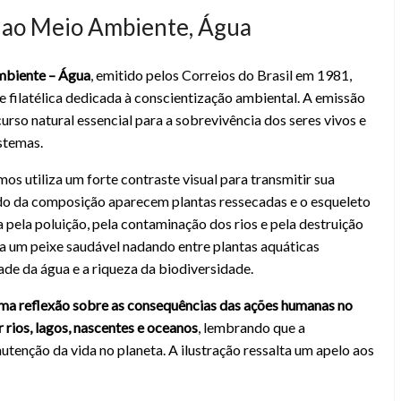
o ao Meio Ambiente, Água
mbiente – Água
, emitido pelos Correios do Brasil em 1981,
 (Brasil, 1981)
e filatélica dedicada à conscientização ambiental. A emissão
rso natural essencial para a sobrevivência dos seres vivos e
istemas.
os utiliza um forte contraste visual para transmitir sua
o da composição aparecem plantas ressecadas e o esqueleto
pela poluição, pela contaminação dos rios e pela destruição
ta um peixe saudável nadando entre plantas aquáticas
ade da água e a riqueza da biodiversidade.
 uma reflexão sobre as consequências das ações humanas no
 rios, lagos, nascentes e oceanos
, lembrando que a
tenção da vida no planeta. A ilustração ressalta um apelo aos