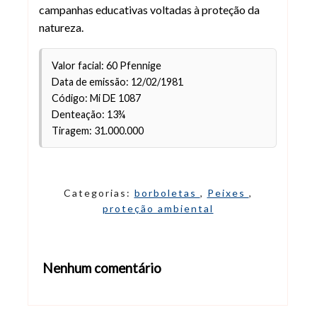
campanhas educativas voltadas à proteção da
natureza.
Valor facial: 60 Pfennige
Data de emissão: 12/02/1981
Código: Mi DE 1087
Denteação: 13¾
Tiragem: 31.000.000
NFT
collection on OpenSea
Categorias:
borboletas
,
Peixes
,
proteção ambiental
Nenhum comentário
Abrir editor de comentários