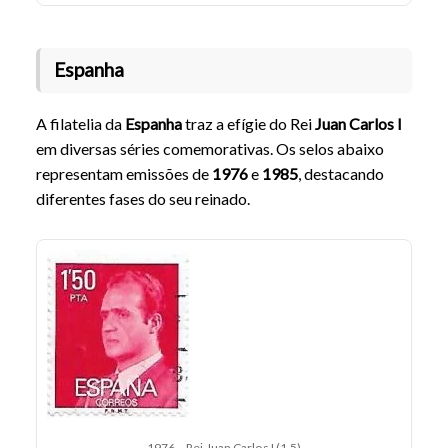
Espanha
A filatelia da
Espanha
traz a efígie do Rei
Juan Carlos I
em diversas séries comemorativas. Os selos abaixo
representam emissões de
1976
e
1985
, destacando
diferentes fases do seu reinado.
1976 – Rei Juan Carlos I (1.5)