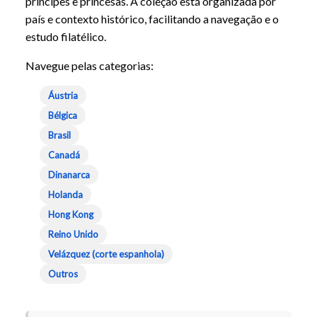
príncipes e princesas. A coleção está organizada por
país e contexto histórico, facilitando a navegação e o
estudo filatélico.
Navegue pelas categorias:
Áustria
Bélgica
Brasil
Canadá
Dinanarca
Holanda
Hong Kong
Reino Unido
Velázquez (corte espanhola)
Outros