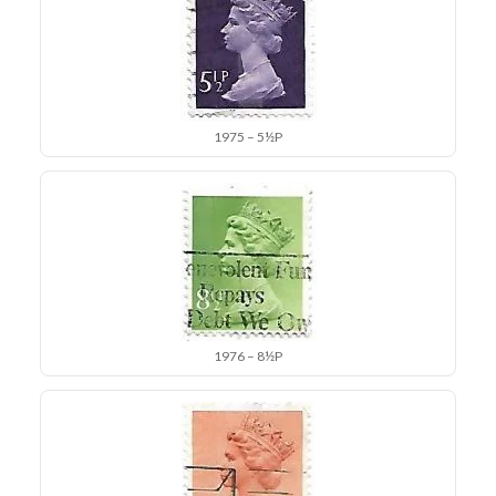
1975 – 5½P
1976 – 8½P