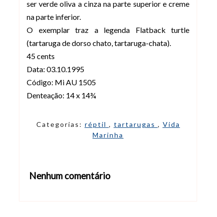
ser verde oliva a cinza na parte superior e creme
na parte inferior.
O exemplar traz a legenda Flatback turtle
(tartaruga de dorso chato, tartaruga-chata).
45 cents
Data: 03.10.1995
Código: Mi AU 1505
Denteação: 14 x 14¾
Categorias:
réptil
,
tartarugas
,
Vida
Marinha
Nenhum comentário
Abrir editor de comentários