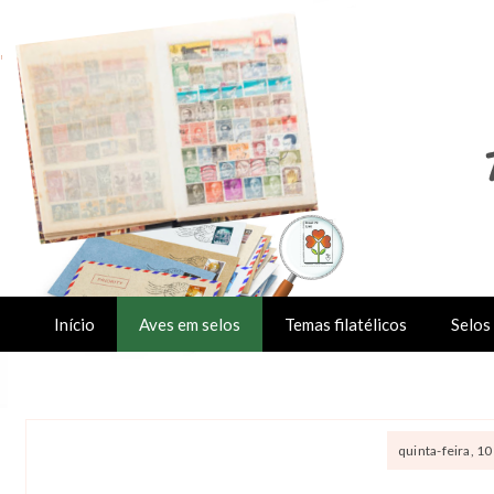
Início
Aves em selos
Temas filatélicos
Selos 
quinta-feira, 1