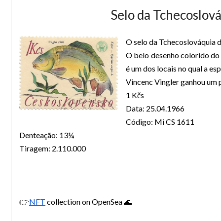
Selo da Tchecoslová
O selo da Tchecoslováquia 
O belo desenho colorido do a
é um dos locais no qual a es
Vincenc Vingler ganhou um p
1 Kčs
Data: 25.04.1966
Código: Mi CS 1611
Denteação: 13¼
Tiragem: 2.110.000
👉
NFT
collection on OpenSea 🌊