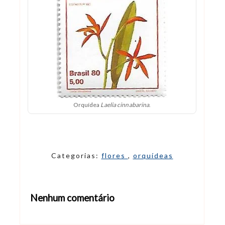
Orquídea
Laelia cinnabarina
.
Categorias:
flores
,
orquídeas
Nenhum comentário
Abrir editor de comentários