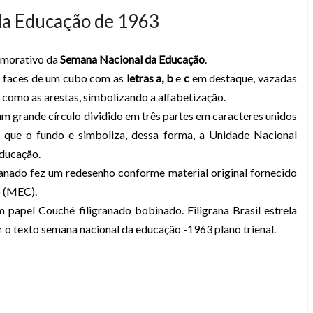
da Educação de 1963
emorativo da
Semana Nacional da Educação
.
s faces de um cubo com as
letras a, b
e
c
em destaque, vazadas
como as arestas, simbolizando a alfabetização.
um grande círculo dividido em três partes em caracteres unidos
 que o fundo e simboliza, dessa forma, a Unidade Nacional
educação.
ranado fez um redesenho conforme material original fornecido
o (MEC).
 papel Couché filigranado bobinado. Filigrana Brasil estrela
 o texto semana nacional da educação -1963 plano trienal.