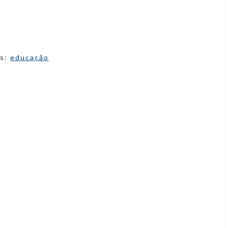
as:
educação