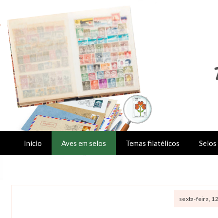
Início
Aves em selos
Temas filatélicos
Selos 
sexta-feira, 1