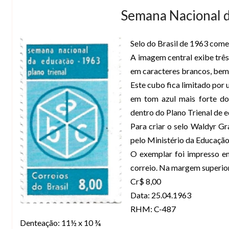
Semana Nacional 
Selo do Brasil de 1963 com
A imagem central exibe trê
em caracteres brancos, bem 
Este cubo fica limitado por 
em tom azul mais forte do
dentro do Plano Trienal de 
Para criar o selo Waldyr G
pelo Ministério da Educaçã
O exemplar foi impresso em
correio. Na margem superior
Cr$ 8,00
Data: 25.04.1963
RHM: C-487
Denteação: 11½ x 10 ¾