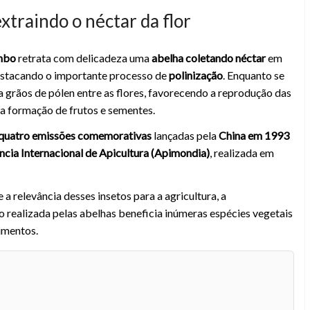
xtraindo o néctar da flor
anbo
retrata com delicadeza uma
abelha coletando néctar
em
estacando o importante processo de
polinização
. Enquanto se
ta grãos de pólen entre as flores, favorecendo a reprodução das
 a formação de frutos e sementes.
quatro emissões comemorativas
lançadas pela
China em 1993
ncia Internacional de Apicultura (Apimondia)
, realizada em
a relevância desses insetos para a agricultura, a
ão realizada pelas abelhas beneficia inúmeras espécies vegetais
imentos.