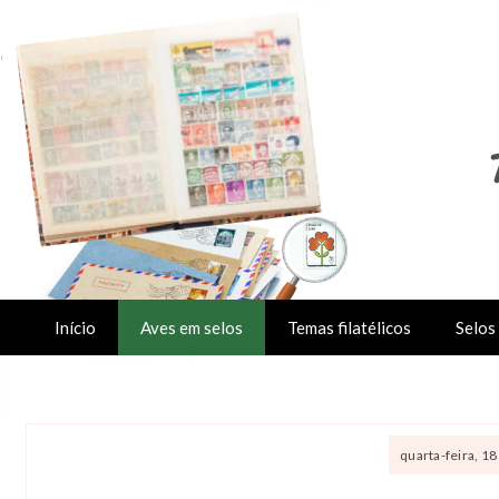
Início
Aves em selos
Temas filatélicos
Selos 
quarta-feira, 18