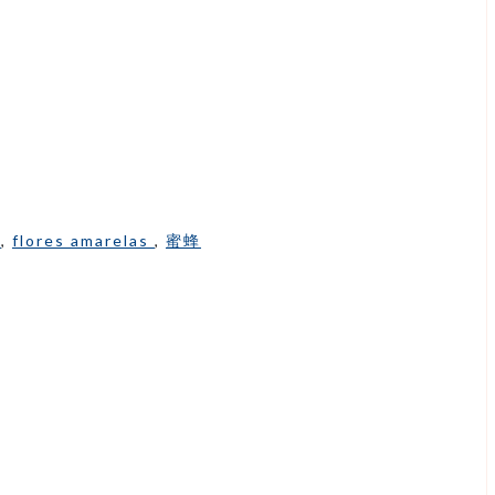
s
,
flores amarelas
,
蜜蜂