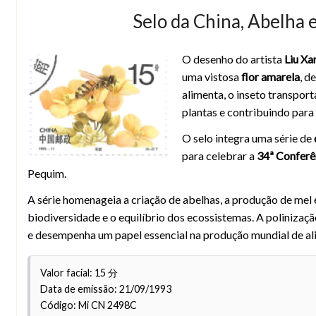
Selo da China, Abelha e
O desenho do artista
Liu X
uma vistosa
flor amarela
, d
alimenta, o inseto transpor
plantas e contribuindo para
O selo integra uma série de
para celebrar a
34ª Conferê
Pequim.
A série homenageia a criação de abelhas, a produção de mel e 
biodiversidade e o equilíbrio dos ecossistemas. A polinizaç
e desempenha um papel essencial na produção mundial de al
Valor facial: 15 分
Data de emissão: 21/09/1993
Código: Mi CN 2498C