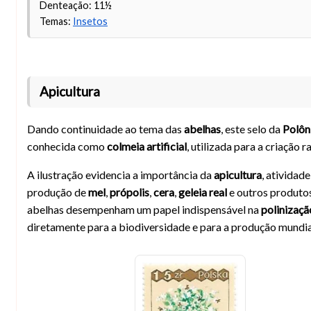
Denteação: 11½
Temas:
Insetos
Apicultura
Dando continuidade ao tema das
abelhas
, este selo da
Polôn
conhecida como
colmeia artificial
, utilizada para a criação 
A ilustração evidencia a importância da
apicultura
, atividad
produção de
mel
,
própolis
,
cera
,
geleia real
e outros produtos
abelhas desempenham um papel indispensável na
polinizaçã
diretamente para a biodiversidade e para a produção mundia