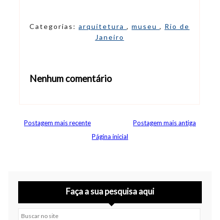
Categorias:
arquitetura
,
museu
,
Rio de
Janeiro
Nenhum comentário
Abrir editor de comentários
Postagem mais recente
Postagem mais antiga
Página inicial
Faça a sua pesquisa aqui
Buscar no site