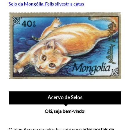
Selo da Mongólia, Felis silvestris catus
Acervo de Selos
Olá, seja bem-vindo
!
O blog Acervo de selos traz até você
artes postais de