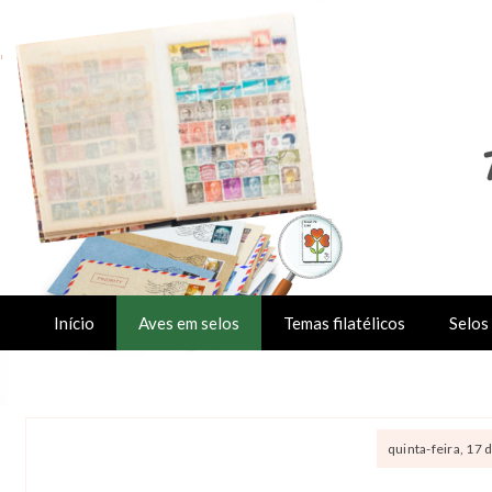
Início
Aves em selos
Temas filatélicos
Selos 
quinta-feira, 17 