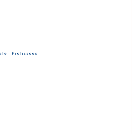
afé
,
Profissões