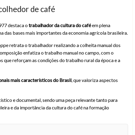
 colhedor de café
1977 destaca o
trabalhador da cultura do café
em plena
ra do café e tipos regionais brasileiros
a das bases mais importantes da economia agrícola brasileira.
ppe retrata o trabalhador realizando a colheita manual dos
A composição enfatiza o trabalho manual no campo, com o
os que reforçam as condições do trabalho rural da época e a
onais mais característicos do Brasil
, que valoriza aspectos
ístico e documental, sendo uma peça relevante tanto para
ileira e da importância da cultura do café na formação