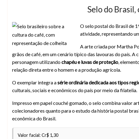
Selo do Brasil,
O selo postal do Brasil de 
Selo Brasil 1977 – Trabalhador da cultu
atividade, representando um
A arte criada por Martha Po
grãos de café, em um cenário típico das lavouras do país. 
personagem utilizando
chapéu e luvas de proteção
, element
relação direta entre o homem e a produção agrícola.
O exemplar integra a
série ordinária dedicada aos tipos regi
culturais, sociais e econômicos do país por meio da filatelia.
Impresso em papel couché gomado, o selo combina valor art
colecionadores quanto para o estudo da história postal bras
econômica do Brasil.
Valor facial: Cr$ 1,30