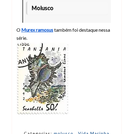
Molusco
O
Murex ramosus
também foi destaque nessa
série.
Categorias:
molusco
,
Vida Marinha