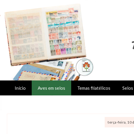
Início
Aves em selos
Temas filatélicos
Selos 
terça-feira, 10