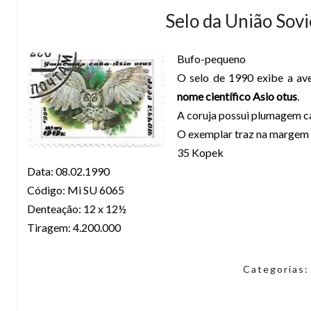
Selo da União Sov
Bufo-pequeno
O selo de 1990 exibe a a
nome científico Asio otus
.
A coruja possui plumagem ca
O exemplar traz na margem s
35 Kopek
Data: 08.02.1990
Código: Mi SU 6065
Denteação: 12 x 12½
Tiragem: 4.200.000
Categorias