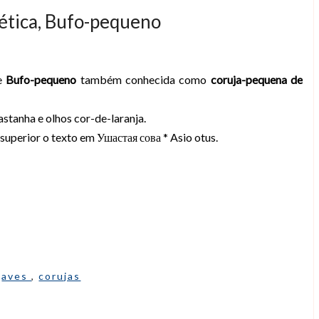
iética, Bufo-pequeno
ve
Bufo-pequeno
também conhecida como
coruja-pequena de
stanha e olhos cor-de-laranja.
uperior o texto em Ушастая сова * Asio otus.
:
aves
,
corujas