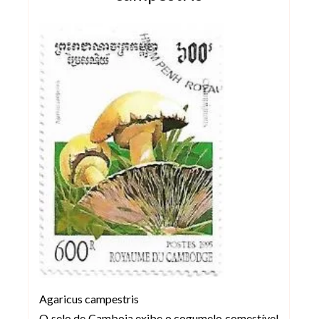
Agaricus campestris
O selo de Camboja exibe o cogumelo comestível