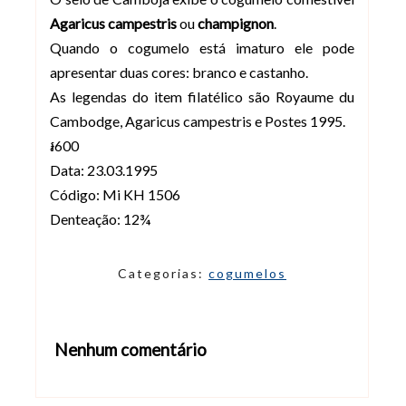
Agaricus campestris
ou
champignon
.
Quando o cogumelo está imaturo ele pode
apresentar duas cores: branco e castanho.
As legendas do item filatélico são Royaume du
Cambodge, Agaricus campestris e Postes 1995.
៛600
Data: 23.03.1995
Código: Mi KH 1506
Denteação: 12¾
Categorias:
cogumelos
Nenhum comentário
Abrir editor de comentários