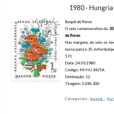
1980 - Hungria 
Buquê de flores
O selo comemorativo do
35
de flores
.
Nas margens do selo os te
nosso país) e 35. évfordulój
1 Ft
Data: 24.03.1980
Código: Mi HU 3425A
Denteação: 12
Tiragem: 5.096.300
Categorias:
buquê
,
flo