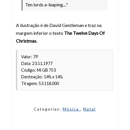
Ten lords a-leaping,..."
A ilustração é de David Gentleman e traz na
margem inferior o texto
The Twelve Days Of
Christmas.
Valor: 7P
Data: 23.11.1977
Código: Mi GB 753
Denteação: 14¾ x 14¼
Tiragem: 53.118.000
Categorias:
Música
,
Natal