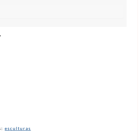
.
s:
esculturas