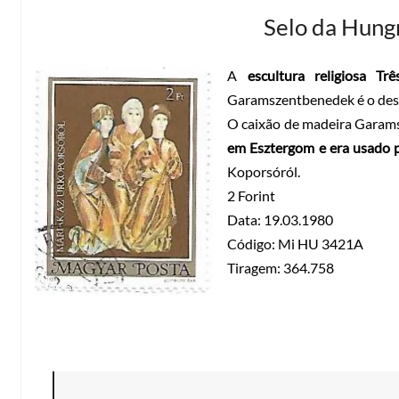
Selo da Hungr
A
escultura religiosa Tr
Garamszentbenedek é o dest
O caixão de madeira Garam
em Esztergom e era usado p
Koporsóról.
2 Forint
Data: 19.03.1980
Código: Mi HU 3421A
Tiragem: 364.758