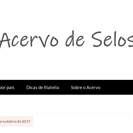
por país
Dicas de filatelia
Sobre o Acervo
 de outubro de 2017