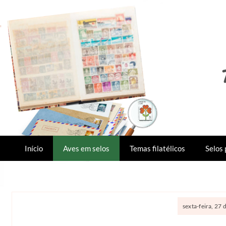
Início
Aves em selos
Temas filatélicos
Selos 
sexta-feira, 27