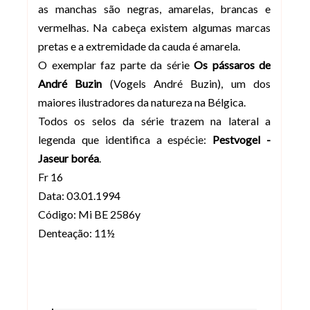
as manchas são negras, amarelas, brancas e
vermelhas. Na cabeça existem algumas marcas
pretas e a extremidade da cauda é amarela.
O exemplar faz parte da série
Os pássaros de
André Buzin
(Vogels André Buzin), um dos
maiores ilustradores da natureza na Bélgica.
Todos os selos da série trazem na lateral a
legenda que identifica a espécie:
Pestvogel -
Jaseur boréa
.
Fr 16
Data: 03.01.1994
Código: Mi BE 2586y
Denteação: 11½