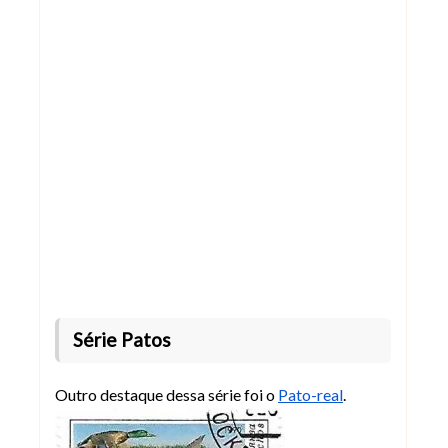
.
5
0
0
.
0
0
0
Série Patos
Outro destaque dessa série foi o
Pato-real
.