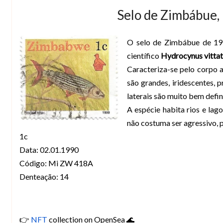
Selo de Zimbábue,
O selo de Zimbábue de 19
científico
Hydrocynus vitta
Caracteriza-se pelo corpo 
são grandes, iridescentes,
laterais são muito bem defin
A espécie habita rios e la
não costuma ser agressivo, 
1c
Data: 02.01.1990
Código: Mi ZW 418A
Denteação: 14
👉
NFT
collection on OpenSea 🌊