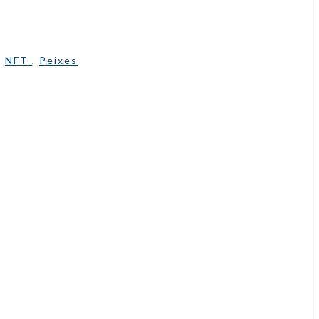
:
NFT
,
Peixes