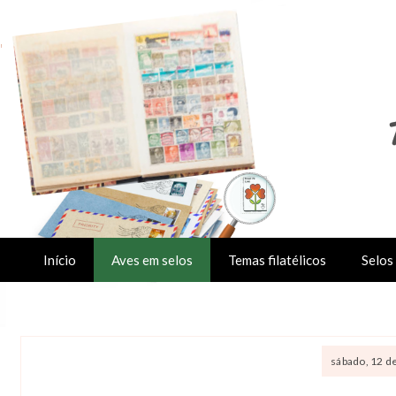
Início
Aves em selos
Temas filatélicos
Selos 
sábado, 12 d