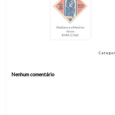
Madona e o Menino
Jesus
RHM: C-562
Catego
Nenhum comentário
Abrir editor de comentários