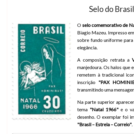
Selo do Brasi
O
selo comemorativo de Na
Selo de Natal do Brasil de 1966 - Virg
Biagio Mazeu. Impresso e
sobre fundo uniforme para
elegância.
A composição retrata a
manjedoura. Os halos que e
remetem à tradicional ico
inscrição
"PAX HOMINIB
transmitindo uma mensagem 
Na parte superior aparece
tema
"Natal 1966"
e o va
desenho. O exemplar foi i
"Brasil – Estrela – Correio"
.