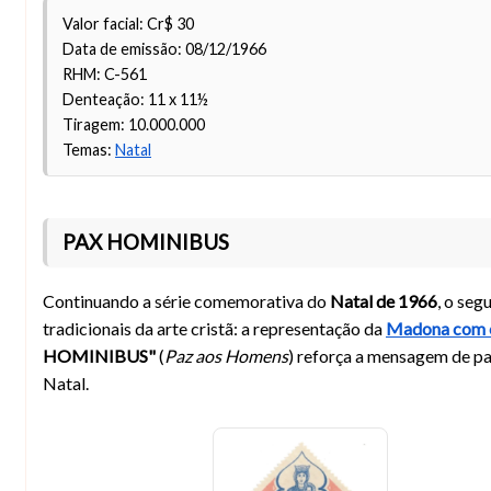
Valor facial: Cr$ 30
Data de emissão: 08/12/1966
RHM: C-561
Denteação: 11 x 11½
Tiragem: 10.000.000
Temas:
Natal
PAX HOMINIBUS
Continuando a série comemorativa do
Natal de 1966
, o se
tradicionais da arte cristã: a representação da
Madona com o
HOMINIBUS"
(
Paz aos Homens
) reforça a mensagem de pa
Natal.