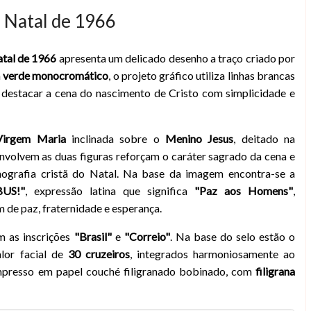
l Natal de 1966
tal de 1966
apresenta um delicado desenho a traço criado por
em Maria e o Menino Jesus
m
verde monocromático
, o projeto gráfico utiliza linhas brancas
 destacar a cena do nascimento de Cristo com simplicidade e
Virgem Maria
inclinada sobre o
Menino Jesus
, deitado na
nvolvem as duas figuras reforçam o caráter sagrado da cena e
nografia cristã do Natal. Na base da imagem encontra-se a
US!"
, expressão latina que significa
"Paz aos Homens"
,
de paz, fraternidade e esperança.
m as inscrições
"Brasil"
e
"Correio"
. Na base do selo estão o
lor facial de
30 cruzeiros
, integrados harmoniosamente ao
mpresso em papel couché filigranado bobinado, com
filigrana