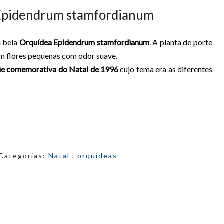
a Epidendrum stamfordianum
a bela
Orquídea Epidendrum stamfordianum
. A planta de porte
têm flores pequenas com odor suave.
ie comemorativa do Natal de 1996
cujo tema era as diferentes
Categorias:
Natal
,
orquídeas