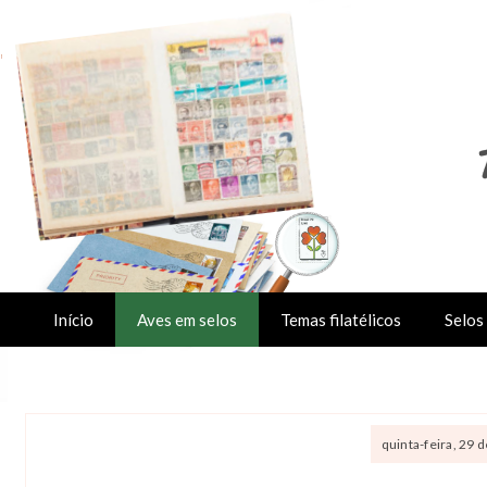
Início
Aves em selos
Temas filatélicos
Selos 
quinta-feira, 29