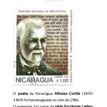
O
poeta
da Nicarágua
Alfonso Cortés
(1893-
1969) foi homenageado no selo de 1986.
O exemplar faz parte da
série Escritores Latino-