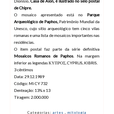
Dionísio,
Casa de Aion, é ilustrado no selo postal
de Chipre.
O mosaico apresentado está no
Parque
Arqueológico de Paphos,
Patrimônio Mundial da
Unesco, cujo sítio arqueológico tem cinco vilas
romanas e uma lista de mosaicos importantes nas
residências.
O item postal faz parte da série definitiva
Mosaicos Romanos de Paphos
. Na margem
inferior as legendas ΚΥΠΡΟΣ, CYPRUS, KIBRIS.
3 cêntimos
Data: 29.12.1989
Código: Mi CY 732
Denteação: 13¾ x 13
Tiragem: 2.000.000
Categorias:
artes
,
mitologia