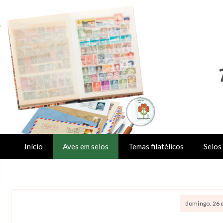
Início
Aves em selos
Temas filatélicos
Selos 
domingo, 26 