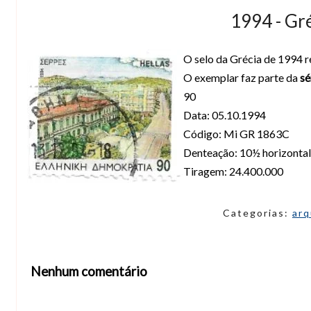
1994 - Gré
O selo da Grécia de 1994 r
O exemplar faz parte da
sé
90
Data: 05.10.1994
Código: Mi GR 1863C
Denteação: 10½ horizontal
Tiragem: 24.400.000
Categorias:
arq
Nenhum comentário
Abrir editor de comentários