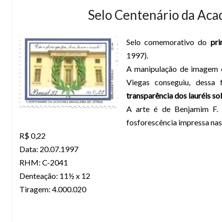
Selo Centenário da Acad
Selo comemorativo do
pri
1997).
A manipulação de imagem co
Viegas conseguiu, dessa
transparência dos lauréis so
A arte é de Benjamim F.
fosforescência impressa na
R$ 0,22
Data: 20.07.1997
RHM: C-2041
Denteação: 11½ x 12
Tiragem: 4.000.020