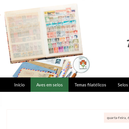
Início
Aves em selos
Temas filatélicos
Selos 
quarta-feira, 