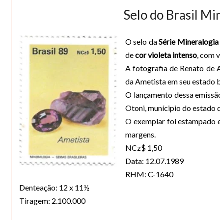
Selo do Brasil Mi
O selo da
Série Mineralogia
de
cor violeta intenso
, com v
A fotografia de Renato de 
da Ametista em seu estado b
O lançamento dessa emissã
Otoni, munícipio do estado 
O exemplar foi estampado 
margens.
NCz$ 1,50
Data: 12.07.1989
RHM: C-1640
Denteação: 12 x 11½
Tiragem: 2.100.000