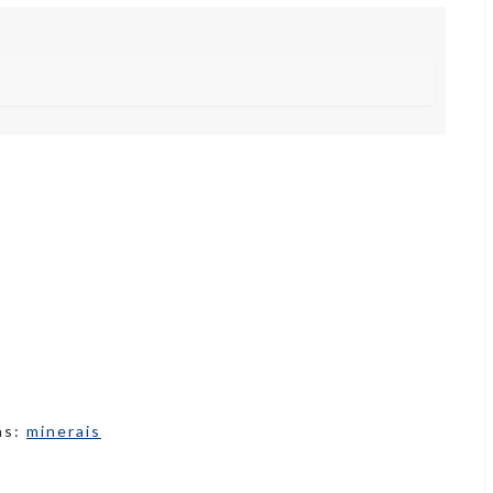
as:
minerais