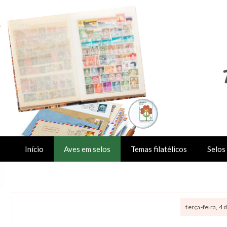
Início
Aves em selos
Temas filatélicos
Selos 
terça-feira, 4 