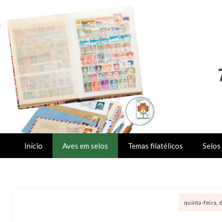
Início
Aves em selos
Temas filatélicos
Selos 
quinta-feira, 