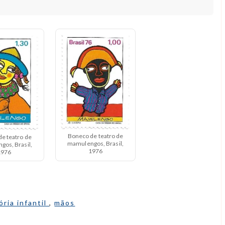
Boneco de teatro de
e teatro de
mamulengos, Brasil,
os, Brasil,
1976
1976
ória infantil
,
mãos