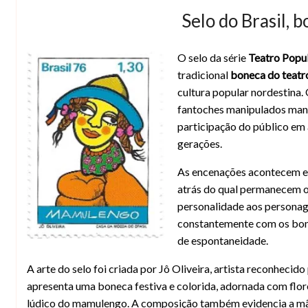
Selo do Brasil,
O selo da série
Teatro Popul
Boneca do teatro de Mamulengo no selo
tradicional
boneca do teat
cultura popular nordestina
fantoches manipulados man
participação do público em 
gerações.
As encenações acontecem em
atrás do qual permanecem o
personalidade aos personage
constantemente com os bone
de espontaneidade.
A arte do selo foi criada por Jô Oliveira, artista reconhecido
apresenta uma boneca festiva e colorida, adornada com flores
lúdico do mamulengo. A composição também evidencia a mão