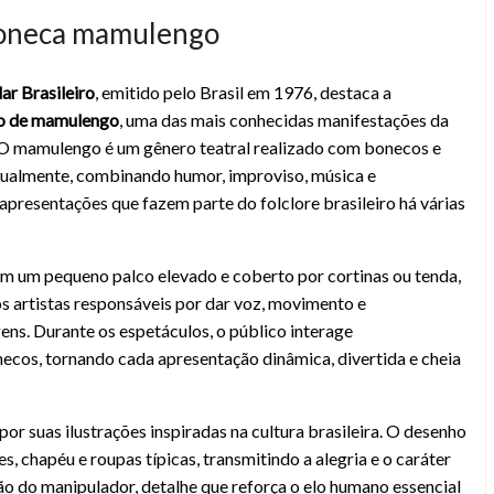
 boneca mamulengo
ar Brasileiro
, emitido pelo Brasil em 1976, destaca a
 postal do Brasil
ro de mamulengo
, uma das mais conhecidas manifestações da
. O mamulengo é um gênero teatral realizado com bonecos e
ualmente, combinando humor, improviso, música e
apresentações que fazem parte do folclore brasileiro há várias
 um pequeno palco elevado e coberto por cortinas ou tenda,
s artistas responsáveis por dar voz, movimento e
ns. Durante os espetáculos, o público interage
cos, tornando cada apresentação dinâmica, divertida e cheia
 por suas ilustrações inspiradas na cultura brasileira. O desenho
, chapéu e roupas típicas, transmitindo a alegria e o caráter
 do manipulador, detalhe que reforça o elo humano essencial