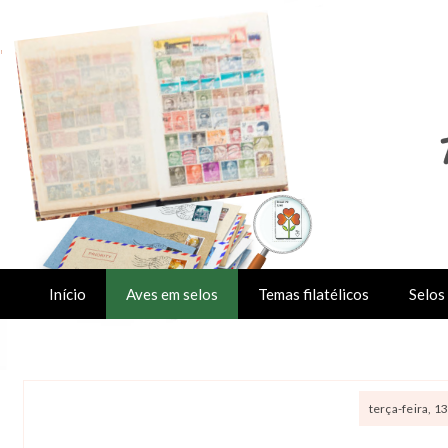
Início
Aves em selos
Temas filatélicos
Selos 
terça-feira, 1