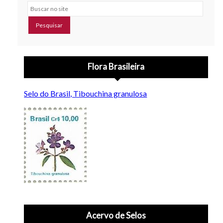
Buscar no site
na Filatelia
Flora Brasileira
Selo do Brasil, Tibouchina granulosa
Acervo de Selos