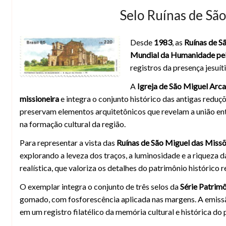
Selo Ruínas de Sã
Desde
1983
, as
Ruínas de S
Selo Ruínas de São Miguel das Missões
Mundial da Humanidade p
registros da presença jesuíti
A
Igreja de São Miguel Arc
missioneira
e integra o conjunto histórico das antigas reduç
preservam elementos arquitetônicos que revelam a união entr
na formação cultural da região.
Para representar a vista das
Ruínas de São Miguel das Miss
explorando a leveza dos traços, a luminosidade e a riqueza 
realística, que valoriza os detalhes do patrimônio histórico r
O exemplar integra o conjunto de três selos da
Série Patrim
gomado, com fosforescência aplicada nas margens. A emiss
em um registro filatélico da memória cultural e histórica do p