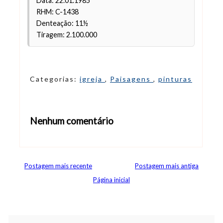
Data: 22.01.1985
RHM: C-1438
Denteação: 11½
Tiragem: 2.100.000
Categorias:
igreja
,
Paisagens
,
pinturas
Nenhum comentário
Abrir editor de comentários
Postagem mais recente
Postagem mais antiga
Página inicial