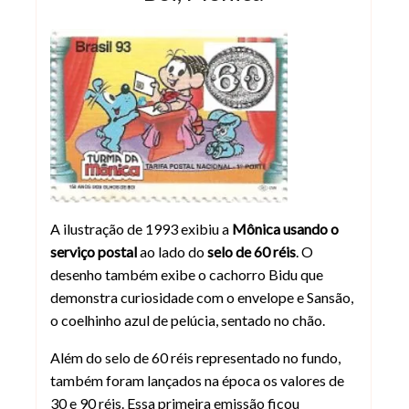
Selo da Turma da Mônica com a perso
A ilustração de 1993 exibiu a
Mônica usando o
serviço postal
ao lado do
selo de 60 réis
. O
desenho também exibe o cachorro Bidu que
demonstra curiosidade com o envelope e Sansão,
o coelhinho azul de pelúcia, sentado no chão.
Além do selo de 60 réis representado no fundo,
também foram lançados na época os valores de
30 e 90 réis. Essa primeira emissão ficou