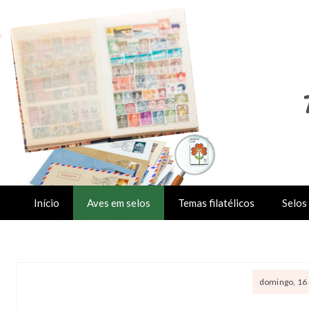
Início
Aves em selos
Temas filatélicos
Selos 
domingo, 16 