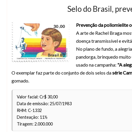
Selo do Brasil, pre
Prevenção da poliomielite ou
A arte de Rachel Braga most
doença transmissível e evitá
No plano de fundo, a alegria
pandorga, brinquedo muito u
usado na campanha:
"A aleg
O exemplar faz parte do conjunto de dois selos da
série Cam
gomado.
Valor facial: Cr$ 30,00
Data de emissão: 25/07/1983
RHM: C-1332
Denteação: 11½
Tiragem: 2.000.000