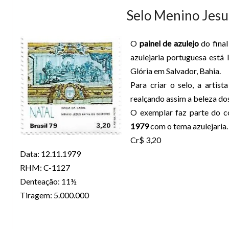
Selo Menino Jesu
O
painel de azulejo
do final
azulejaria portuguesa está 
Glória em Salvador, Bahia.
Para criar o selo, a artis
realçando assim a beleza dos
O exemplar faz parte do c
1979
com o tema azulejaria
Cr$ 3,20
Data: 12.11.1979
RHM: C-1127
Denteação: 11½
Tiragem: 5.000.000