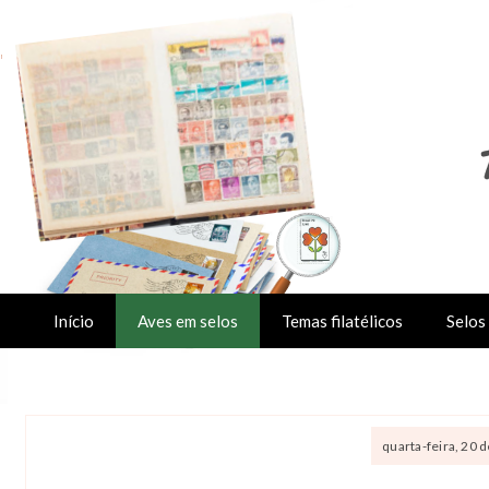
Início
Aves em selos
Temas filatélicos
Selos 
quarta-feira, 20