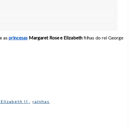
be as
princesas
Margaret Rose e Elizabeth
filhas do rei George
 Elizabeth II
,
rainhas