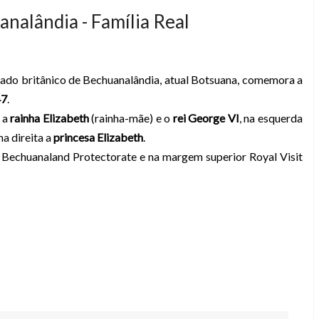
nalândia - Família Real
rado britânico de Bechuanalândia, atual Botsuana, comemora a
47
.
o a
rainha Elizabeth
(rainha-mãe) e o
rei George VI
, na esquerda
na direita
a
princesa Elizabeth
.
 Bechuanaland Protectorate e na margem superior Royal Visit