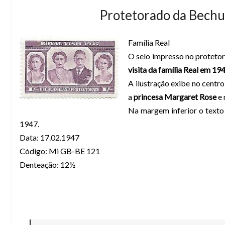
Protetorado da Bechua
Família Real
O selo impresso no proteto
visita da família Real em 19
A ilustração exibe no centr
a
princesa Margaret Rose
e 
Na margem inferior o texto
1947.
Data: 17.02.1947
Código: Mi GB-BE 121
Denteação: 12½