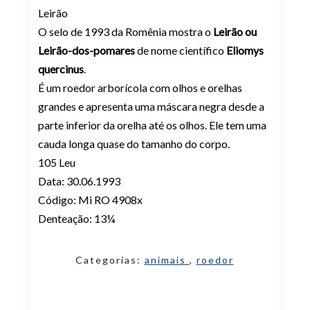
Leirão
O selo de 1993 da Romênia mostra o
Leirão ou
Leirão-dos-pomares
de nome científico
Eliomys
quercinus
.
É um roedor arborícola com olhos e orelhas
grandes e apresenta uma máscara negra desde a
parte inferior da orelha até os olhos. Ele tem uma
cauda longa quase do tamanho do corpo.
105 Leu
Data: 30.06.1993
Código: Mi RO 4908x
Denteação: 13¼
Categorias:
animais
,
roedor