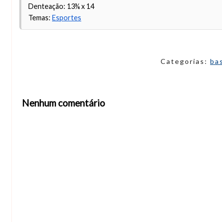
Denteação: 13¾ x 14
Temas:
Esportes
Categorias:
ba
Nenhum comentário
Abrir editor de comentários