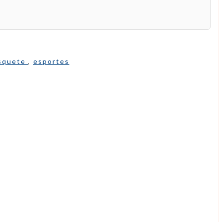
squete
,
esportes