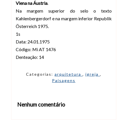
Viena na Áustria
.
Na margem superior do selo o texto
Kahlenbergerdorf e na margem inferior Republik
Österreich 1975.
1s
Data: 24.01.1975
Código: Mi AT 1476
Denteação: 14
Categorias:
arquitetura
,
igreja
,
Paisagens
Nenhum comentário
Abrir editor de comentários