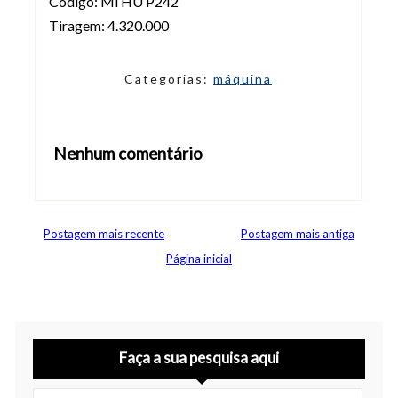
Código: Mi HU P242
Tiragem: 4.320.000
Categorias:
máquina
Nenhum comentário
Abrir editor de comentários
Postagem mais recente
Postagem mais antiga
Página inicial
Faça a sua pesquisa aqui
Buscar no site