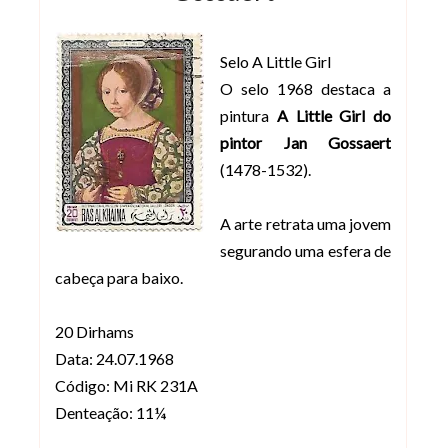
Selo A Little Girl
O selo 1968 destaca a
pintura
A Little Girl do
pintor Jan Gossaert
(1478-1532).
A arte retrata uma jovem
segurando uma esfera de
cabeça para baixo.
20 Dirhams
Data: 24.07.1968
Código: Mi RK 231A
Denteação: 11¼